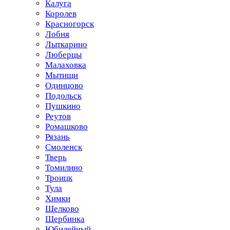
Калуга
Королев
Красногорск
Лобня
Лыткарино
Люберцы
Малаховка
Мытищи
Одинцово
Подольск
Пушкино
Реутов
Ромашково
Рязань
Смоленск
Тверь
Томилино
Троицк
Тула
Химки
Щелково
Щербинка
Юбилейный