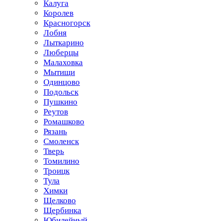
Калуга
Королев
Красногорск
Лобня
Лыткарино
Люберцы
Малаховка
Мытищи
Одинцово
Подольск
Пушкино
Реутов
Ромашково
Рязань
Смоленск
Тверь
Томилино
Троицк
Тула
Химки
Щелково
Щербинка
Юбилейный