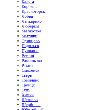
Калуга
Королев
Красногорск
Лобня
Лыткарино
Люберцы
Малаховка
Мытищи
Одинцово
Подольск
Пушкино
Реутов
Ромашково
Рязань
Смоленск
Тверь
Томилино
Троицк
Тула
Химки
Щелково
Щербинка
Юбилейный