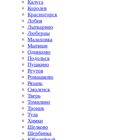
Калуга
Королев
Красногорск
Лобня
Лыткарино
Люберцы
Малаховка
Мытищи
Одинцово
Подольск
Пушкино
Реутов
Ромашково
Рязань
Смоленск
Тверь
Томилино
Троицк
Тула
Химки
Щелково
Щербинка
Юбилейный