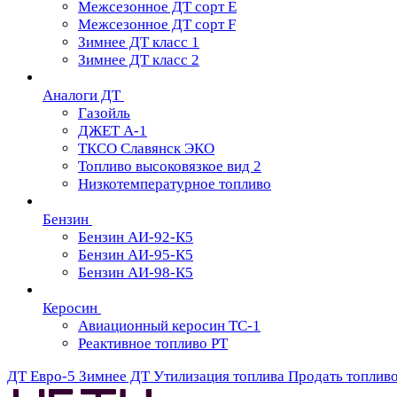
Межсезонное ДТ сорт Е
Межсезонное ДТ сорт F
Зимнее ДТ класс 1
Зимнее ДТ класс 2
Аналоги ДТ
Газойль
ДЖЕТ А-1
ТКСО Славянск ЭКО
Топливо высоковязкое вид 2
Низкотемпературное топливо
Бензин
Бензин АИ-92-К5
Бензин АИ-95-К5
Бензин АИ-98-К5
Керосин
Авиационный керосин ТС-1
Реактивное топливо РТ
ДТ Евро-5
Зимнее ДТ
Утилизация топлива
Продать топлив