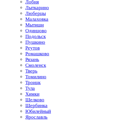
Лобня
Лыткарино
Люберцы
Малаховка
Мытищи
Одинцово
Подольск
Пушкино
Реутов
Ромашково
Рязань
Смоленск
Тверь
Томилино
Троицк
Тула
Химки
Щелково
Щербинка
Юбилейный
Ярославль