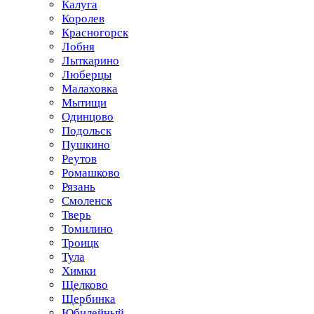
Калуга
Королев
Красногорск
Лобня
Лыткарино
Люберцы
Малаховка
Мытищи
Одинцово
Подольск
Пушкино
Реутов
Ромашково
Рязань
Смоленск
Тверь
Томилино
Троицк
Тула
Химки
Щелково
Щербинка
Юбилейный