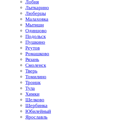
Лобня
Лыткарино
Люберцы
Малаховка
Мытищи
Одинцово
Подольск
Пушкино
Реутов
Ромашково
Рязань
Смоленск
Тверь
Томилино
Троицк
Тула
Химки
Щелково
Щербинка
Юбилейный
Ярославль