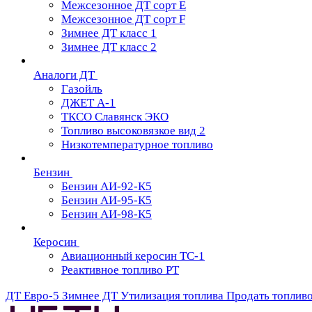
Межсезонное ДТ сорт Е
Межсезонное ДТ сорт F
Зимнее ДТ класс 1
Зимнее ДТ класс 2
Аналоги ДТ
Газойль
ДЖЕТ А-1
ТКСО Славянск ЭКО
Топливо высоковязкое вид 2
Низкотемпературное топливо
Бензин
Бензин АИ-92-К5
Бензин АИ-95-К5
Бензин АИ-98-К5
Керосин
Авиационный керосин ТС-1
Реактивное топливо РТ
ДТ Евро-5
Зимнее ДТ
Утилизация топлива
Продать топлив