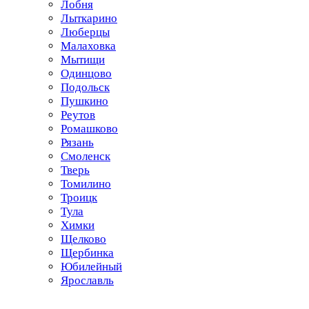
Лобня
Лыткарино
Люберцы
Малаховка
Мытищи
Одинцово
Подольск
Пушкино
Реутов
Ромашково
Рязань
Смоленск
Тверь
Томилино
Троицк
Тула
Химки
Щелково
Щербинка
Юбилейный
Ярославль