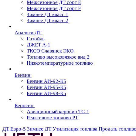
Межсезонное ДТ сорт Е
Межсезонное ДТ сорт F
Зимнее ДТ класс 1
Зимнее ДТ класс 2
Аналоги ДТ
Газойль
ДЖЕТ А-1
ТКСО Славянск ЭКО
Топливо высоковязкое вид 2
Низкотемпературное топливо
Бензин
Бензин АИ-92-К5
Бензин АИ-95-К5
Бензин АИ-98-К5
Керосин
Авиационный керосин ТС-1
Реактивное топливо РТ
ДТ Евро-5
Зимнее ДТ
Утилизация топлива
Продать топлив