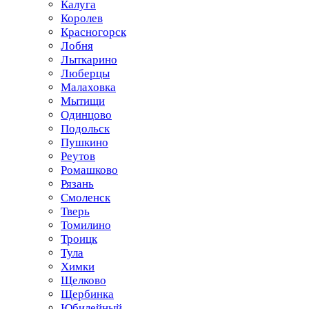
Калуга
Королев
Красногорск
Лобня
Лыткарино
Люберцы
Малаховка
Мытищи
Одинцово
Подольск
Пушкино
Реутов
Ромашково
Рязань
Смоленск
Тверь
Томилино
Троицк
Тула
Химки
Щелково
Щербинка
Юбилейный